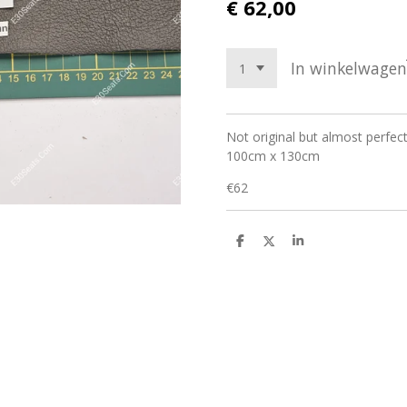
€ 62,00
In winkelwagen
Not original but almost perfect
100cm x 130cm
€62
D
D
S
e
e
h
l
e
a
e
l
r
n
e