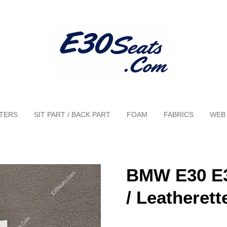
TERS
SIT PART / BACK PART
FOAM
FABRICS
WEB
BMW E30 E3
/ Leatherett