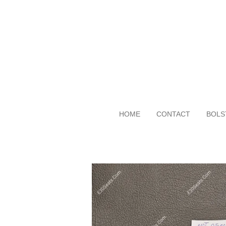
Ga
direct
naar
de
hoofdinhoud
HOME
CONTACT
BOLS